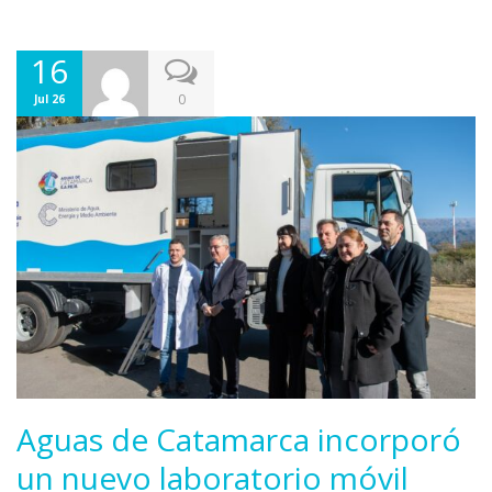
16
0
Jul 26
Aguas de Catamarca incorporó
un nuevo laboratorio móvil