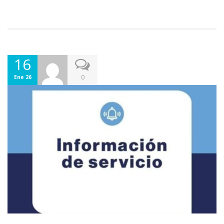
16
0
Ene 26