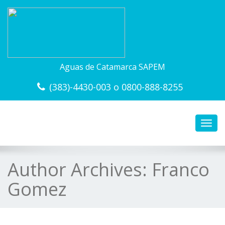
Aguas de Catamarca SAPEM
(383)-4430-003 o 0800-888-8255
Toggl
navig
Author Archives:
Franco
Gomez