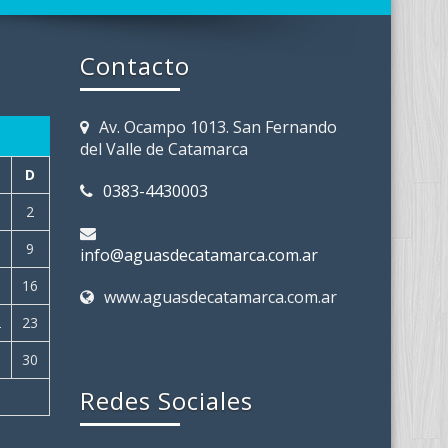
Contacto
Av. Ocampo 1013. San Fernando
del Valle de Catamarca
D
0383-4430003
2
9
info@aguasdecatamarca.com.ar
5
16
www.aguasdecatamarca.com.ar
2
23
9
30
Redes Sociales