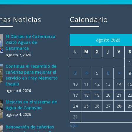
mas Noticias
Calendario
El Obispo de Catamarca
agosto 2026
visitó Aguas de
Catamarca
L
M
X
J
V
S
agosto 7, 2026
1
Continúa el recambio de
cañerías para mejorar el
3
4
5
6
7
8
servicio en Fray Mamerto
Esquiú
10
11
12
13
14
1
agosto 6, 2026
17
18
19
20
21
2
Mejoras en el sistema de
24
25
26
27
28
2
agua de Capayán
agosto 4, 2026
31
« Jul
Renovación de cañerías