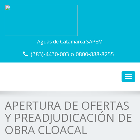
Aguas de Catamarca SAPEM
(383)-4430-003 o 0800-888-8255
Toggl
navig
APERTURA DE OFERTAS
Y PREADJUDICACIÓN DE
OBRA CLOACAL