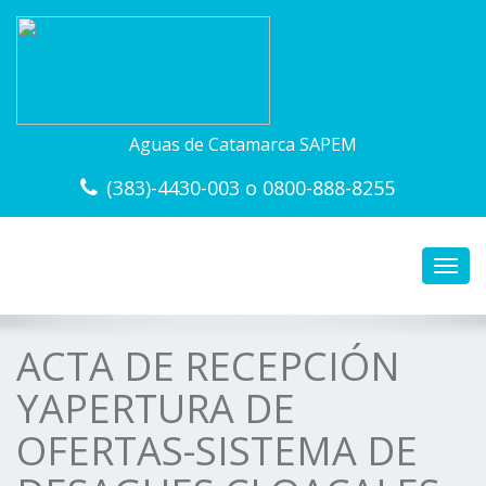
Aguas de Catamarca SAPEM
(383)-4430-003 o 0800-888-8255
Toggl
navig
ACTA DE RECEPCIÓN
YAPERTURA DE
OFERTAS-SISTEMA DE