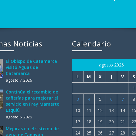
mas Noticias
Calendario
El Obispo de Catamarca
agosto 2026
visitó Aguas de
Catamarca
L
M
X
J
V
S
agosto 7, 2026
1
Continúa el recambio de
cañerías para mejorar el
3
4
5
6
7
8
servicio en Fray Mamerto
Esquiú
10
11
12
13
14
1
agosto 6, 2026
17
18
19
20
21
2
Mejoras en el sistema de
24
25
26
27
28
2
agua de Capayán