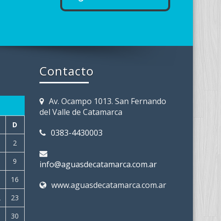
Contacto
Av. Ocampo 1013. San Fernando
del Valle de Catamarca
D
0383-4430003
2
9
info@aguasdecatamarca.com.ar
5
16
www.aguasdecatamarca.com.ar
2
23
9
30