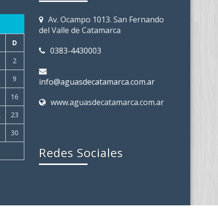
Av. Ocampo 1013. San Fernando
del Valle de Catamarca
D
0383-4430003
2
9
info@aguasdecatamarca.com.ar
5
16
www.aguasdecatamarca.com.ar
2
23
9
30
Redes Sociales