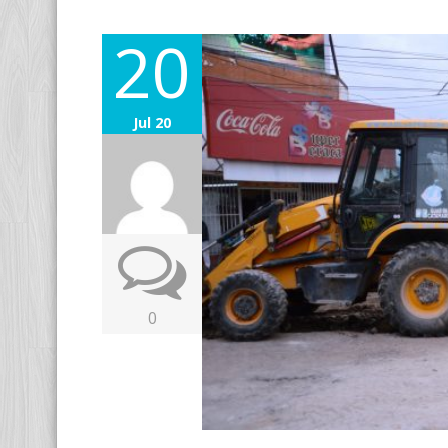
20
Jul 20
0