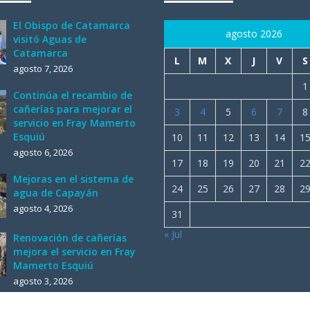
El Obispo de Catamarca
agosto 2026
visitó Aguas de
Catamarca
L
M
X
J
V
S
agosto 7, 2026
1
Continúa el recambio de
cañerías para mejorar el
3
4
5
6
7
8
servicio en Fray Mamerto
Esquiú
10
11
12
13
14
1
agosto 6, 2026
17
18
19
20
21
2
Mejoras en el sistema de
24
25
26
27
28
2
agua de Capayán
agosto 4, 2026
31
« Jul
Renovación de cañerías
mejora el servicio en Fray
Mamerto Esquiú
agosto 3, 2026