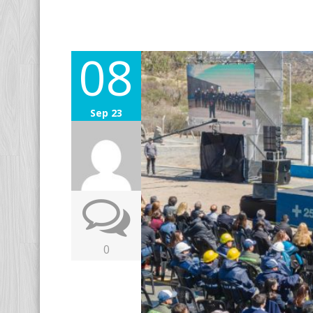
08
Sep 23
0