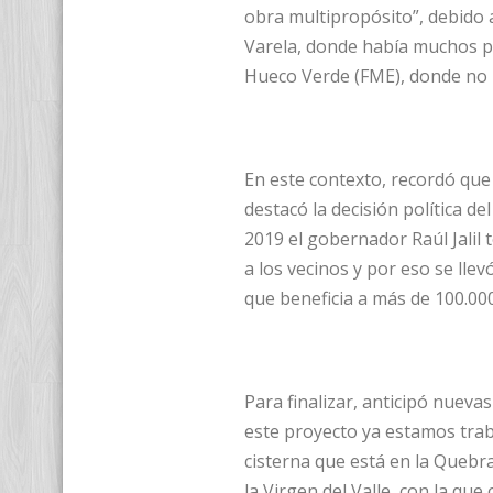
obra multipropósito”, debido a
Varela, donde había muchos p
Hueco Verde (FME), donde no h
En este contexto, recordó que 
destacó la decisión política de
2019 el gobernador Raúl Jalil t
a los vecinos y por eso se ll
que beneficia a más de 100.00
Para finalizar, anticipó nuev
este proyecto ya estamos trab
cisterna que está en la Quebra
la Virgen del Valle, con la que