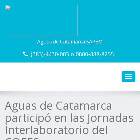
Aguas de Catamarca SAPEM
(383)-4430-003 o 0800-888-8255
Toggl
navig
Aguas de Catamarca
participó en las Jornadas
Interlaboratorio del