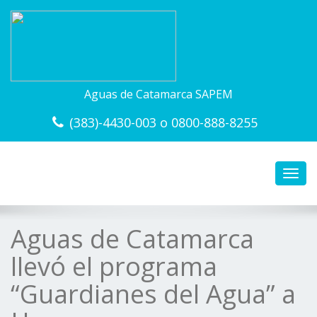
Aguas de Catamarca SAPEM
(383)-4430-003 o 0800-888-8255
Toggl
navig
Aguas de Catamarca
llevó el programa
“Guardianes del Agua” a