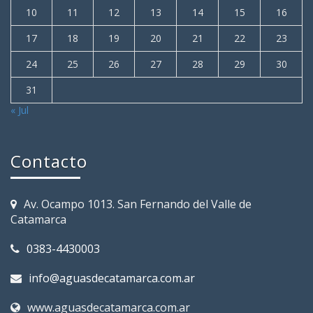
10
11
12
13
14
15
16
17
18
19
20
21
22
23
24
25
26
27
28
29
30
31
« Jul
Contacto
Av. Ocampo 1013. San Fernando del Valle de
Catamarca
0383-4430003
info@aguasdecatamarca.com.ar
www.aguasdecatamarca.com.ar