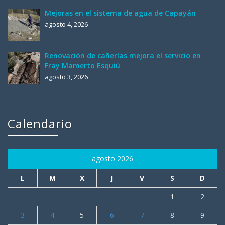
Mejoras en el sistema de agua de Capayán
agosto 4, 2026
Renovación de cañerías mejora el servicio en
Fray Mamerto Esquiú
agosto 3, 2026
Calendario
agosto 2026
L
M
X
J
V
S
D
1
2
3
4
5
6
7
8
9