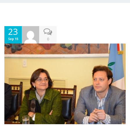
23
0
Sep 15