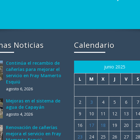
mas Noticias
Calendario
Continúa el recambio de
junio 2025
cañerías para mejorar el
servicio en Fray Mamerto
L
M
X
J
V
S
Esquiú
agosto 6, 2026
Mejoras en el sistema de
2
3
4
5
6
7
agua de Capayán
9
10
11
12
13
1
agosto 4, 2026
16
17
18
19
20
2
Renovación de cañerías
mejora el servicio en Fray
23
24
25
26
27
2
Mamerto Esquiú