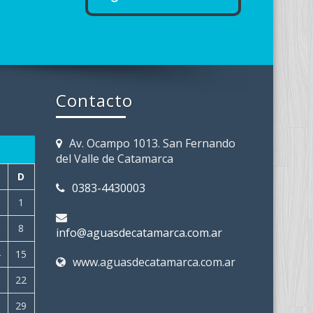
Contacto
Av. Ocampo 1013. San Fernando
del Valle de Catamarca
D
0383-4430003
1
8
info@aguasdecatamarca.com.ar
4
15
www.aguasdecatamarca.com.ar
1
22
8
29