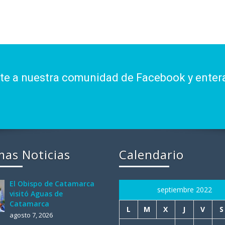
ite a nuestra comunidad de Facebook y enter
mas Noticias
Calendario
El Obispo de Catamarca
septiembre 2022
visitó Aguas de
Catamarca
L
M
X
J
V
S
agosto 7, 2026