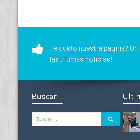
Te gusto nuestra pagina? Un
las ultimas noticias!
Buscar
Ulti