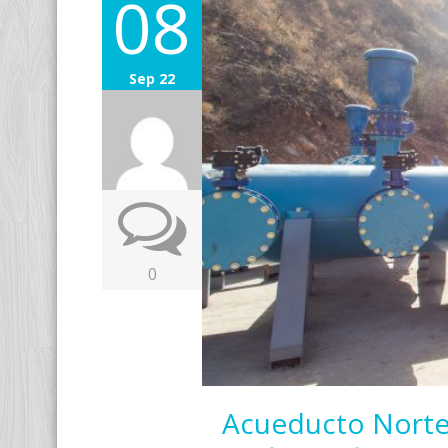
08
Sep 22
0
Acueducto Norte: