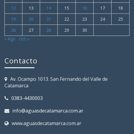
12
13
14
15
16
17
18
19
20
21
22
23
24
25
26
27
28
29
30
« Ago
Oct »
Contacto
Av. Ocampo 1013. San Fernando del Valle de
Catamarca
0383-4430003
info@aguasdecatamarca.com.ar
www.aguasdecatamarca.com.ar