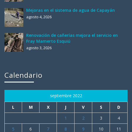
Mejoras en el sistema de agua de Capayán
agosto 4, 2026
Renovación de cañerías mejora el servicio en
Fray Mamerto Esquiú
agosto 3, 2026
Calendario
septiembre 2022
L
M
X
J
V
S
D
1
2
3
4
5
6
7
8
9
10
11